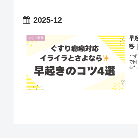
2025-12
早
ぐずり癇癪

ぐず
で回
るた