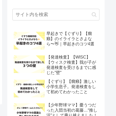
早起きで【ぐずり】【癇
癪】のイライラとさよな
ら〜👋｜早起きのコツ4選
【発達検査】【WISC】
【ウィスク検査】我が子が
発達検査を受けるまでに感
じた”壁”
【ぐずり】【癇癪】激しい
小学生息子。発達検査をし
て初めてわかったこと
【少年野球ママ】憂うつだ
った入団当初の葛藤…“推し
活”として乗り越えました！