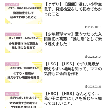
【ぐずり】【癇癪】激しい小学生
ぐずり癇癪
息子。発達検査をして初めてわか
ったこと
2025.10.13
【少年野球ママ】憂うつだった入
ハンドメイド
団当初の葛藤…“推し活”として乗
り越えました！
2025.05.14
【HSC】【HSS】ぐずり癇癪が
ぐずり癇癪
増えやすい場面を知って、ママの
気持ちに余白を作る
2025.02.21
【HSC】【HSS】なんとなく…
HSS型HSC
我が子に育てにくさを感じたら知
ってほしいこと。