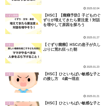
2025.02.04
【HSC】【癇癪予防】子どものぐ
ぐずり癇癪
ずりが増えてきたら要注意！対話
を増やして原因を探ろう
2025.01.27
【ぐずり癇癪】HSCの息子が久し
子育て
ぶりに荒れ狂った朝
2025.01.23
【HSC】ひといちばい敏感な子と
子育て
の接し方 4歳〜現在
2025.01.21
【HSC】ひといちばい敏感な子と
子育て