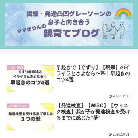
早起きで【ぐずり】【癇癪】のイ
ぐずり癇癪
ライラとさよなら〜👋｜早起きの
コツ4選
2025.12.05
【発達検査】【WISC】【ウィス
Uncategorized
ク検査】我が子が発達検査を受け
るまでに感じた”壁”
2025.10.21