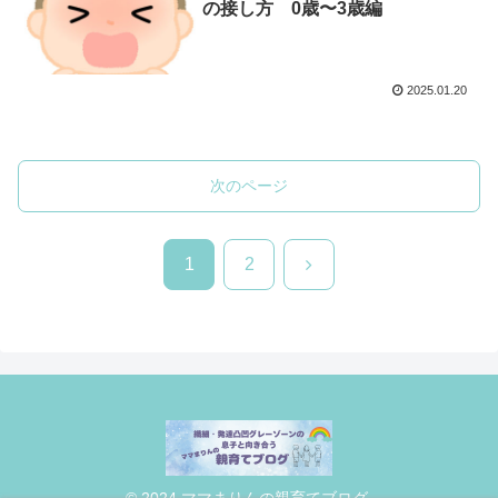
の接し方 0歳〜3歳編
2025.01.20
次のページ
次
1
2
へ
© 2024 ママまりんの親育てブログ.