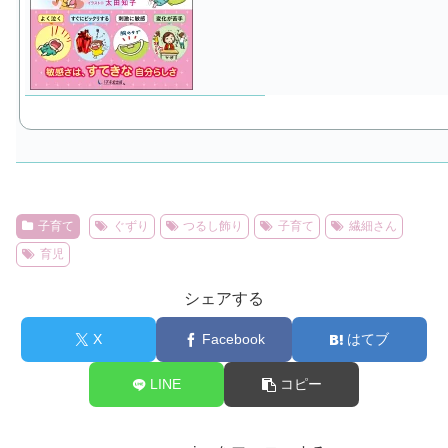
子育て
ぐずり
つるし飾り
子育て
繊細さん
育児
シェアする
X
Facebook
はてブ
LINE
コピー