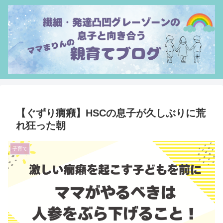
【ぐずり癇癪】HSCの息子が久しぶりに荒
れ狂った朝
子育て