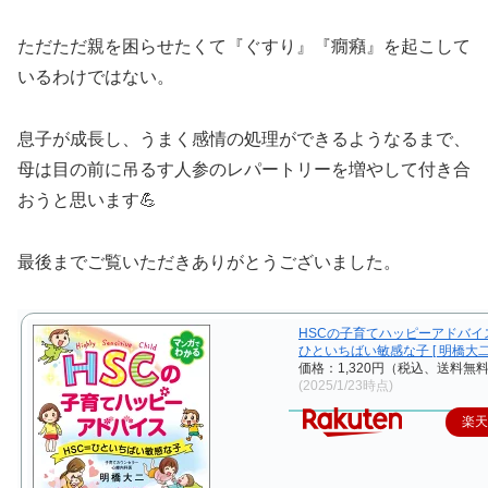
ただただ親を困らせたくて『ぐすり』『癇癪』を起こして
いるわけではない。
息子が成長し、うまく感情の処理ができるようなるまで、
母は目の前に吊るす人参のレパートリーを増やして付き合
おうと思います💪
最後までご覧いただきありがとうございました。
HSCの子育てハッピーアドバイス
ひといちばい敏感な子 [ 明橋大二 
価格：1,320円（税込、送料無料
(2025/1/23時点)
楽