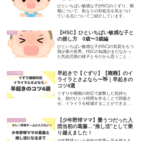
ひといちばい敏感な子(HSC)のぐずり、癇
癪について、私なりの対処法を気をつけ
ている点についてご紹介しています。
【HSC】ひといちばい敏感な子と
子育て
の接し方 0歳〜3歳編
ひといちばい敏感な子(HSC)の気質をもつ
我が家の長男。HSCの知識がまだなかっ
た乳幼児期の様子と今だから思うことを
紹介しています。
早起きで【ぐずり】【癇癪】のイ
ぐずり癇癪
ライラとさよなら〜👋｜早起きの
コツ4選
ぐずりや癇癪の対応で疲弊した気持ち
を、朝のひとり時間を作ることで回復さ
せ、イライラを軽減することができまし
た！早起きを継続するためには、根性で
はなく仕組みづくりが重要だったので
す。
【少年野球ママ】憂うつだった入
ハンドメイド
団当初の葛藤…“推し活”として乗
り越えました！
少年野球という未知の世界へ足を踏み入