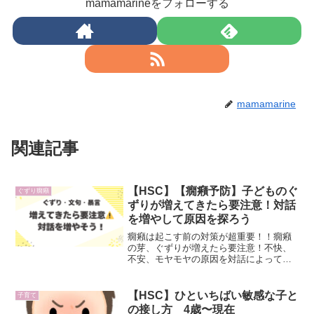
mamamarineをフォローする
mamamarine
関連記事
【HSC】【癇癪予防】子どものぐ
ぐずり癇癪
ずりが増えてきたら要注意！対話
を増やして原因を探ろう
癇癪は起こす前の対策が超重要！！癇癪
の芽、ぐずりが増えたら要注意！不快、
不安、モヤモヤの原因を対話によって探
りだそう！！ぐずりは子どもがなぞのモ
ヤモヤに苦しんでいるサインです。
【HSC】ひといちばい敏感な子と
子育て
の接し方 4歳〜現在